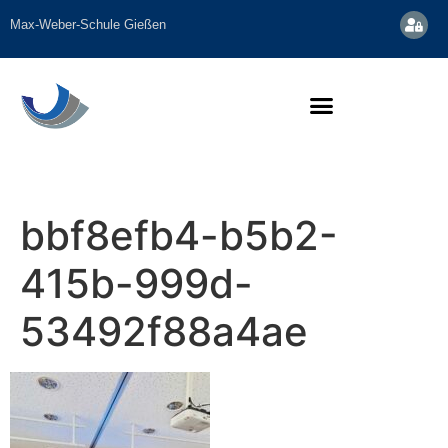
Inhalt
springen
Max-Weber-Schule Gießen
bbf8efb4-b5b2-
415b-999d-
53492f88a4ae