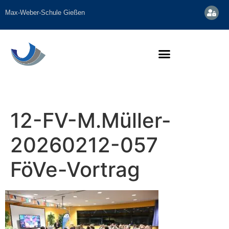
Inhalt
springen
Max-Weber-Schule Gießen
12-FV-M.Müller-
20260212-057
FöVe-Vortrag