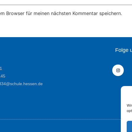
em Browser für meinen nächsten Kommentar speichern.
Folge 
1
145
e6334@schule.hessen.de
Wi
opt