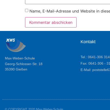
Name, E-Mail-Adresse und Website in dies
Kontakt
Tel.: 0641-306 314
Max-Weber-Schule
Fax: 0641-306 - 3
Georg-Schlosser-Str. 18
35390 Gießen
E-Mail: poststell
© COPYRIGHT 2020 Max-Weber-Schule