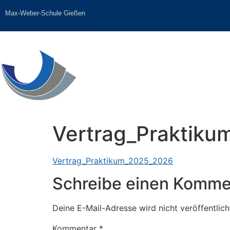
Inhalt
springen
Max-Weber-Schule Gießen
Home
Über uns
S
Vertrag_Praktik
Vertrag_Praktikum_2025_2026
Schreibe einen Komme
Deine E-Mail-Adresse wird nicht veröffentlich
Kommentar
*