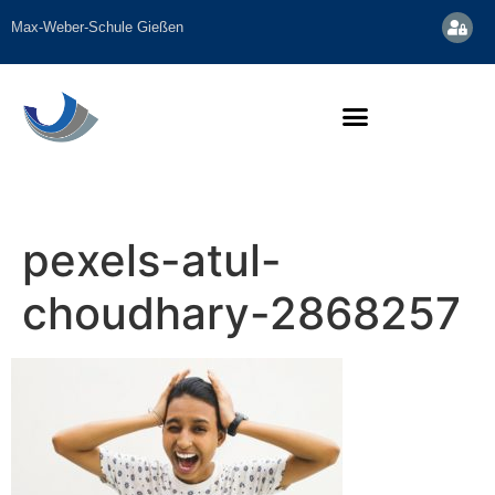
Inhalt
springen
Max-Weber-Schule Gießen
pexels-atul-
choudhary-2868257