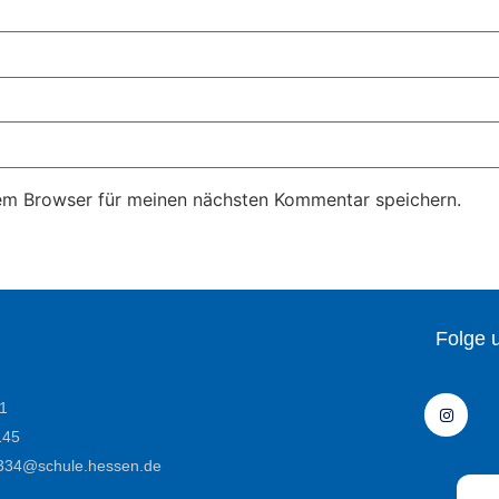
em Browser für meinen nächsten Kommentar speichern.
Folge 
1
145
e6334@schule.hessen.de