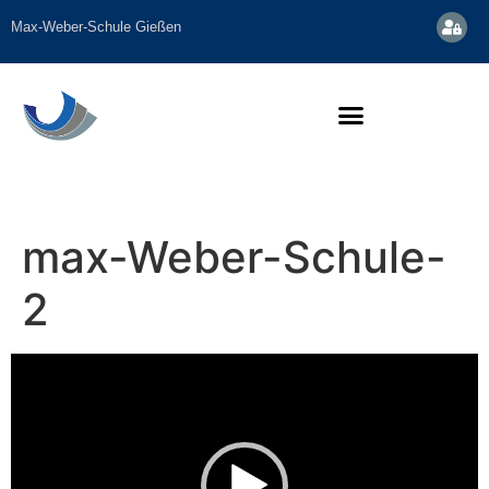
Inhalt
springen
Max-Weber-Schule Gießen
max-Weber-Schule-
2
Video-
Player