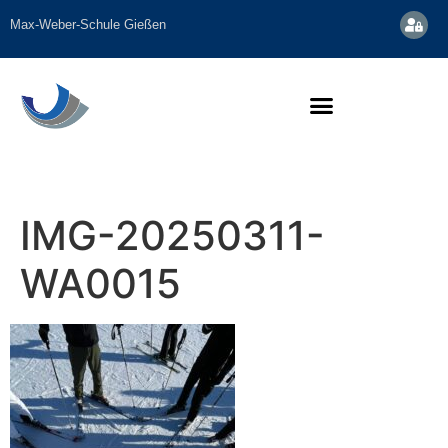
Inhalt
springen
Max-Weber-Schule Gießen
IMG-20250311-
WA0015