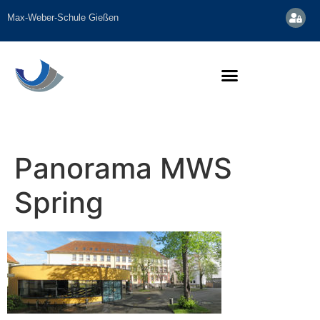
Inhalt
springen
Max-Weber-Schule Gießen
Panorama MWS
Spring