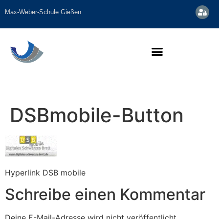
Inhalt
springen
Max-Weber-Schule Gießen
DSBmobile-Button
Hyperlink DSB mobile
Schreibe einen Kommentar
Deine E-Mail-Adresse wird nicht veröffentlicht.