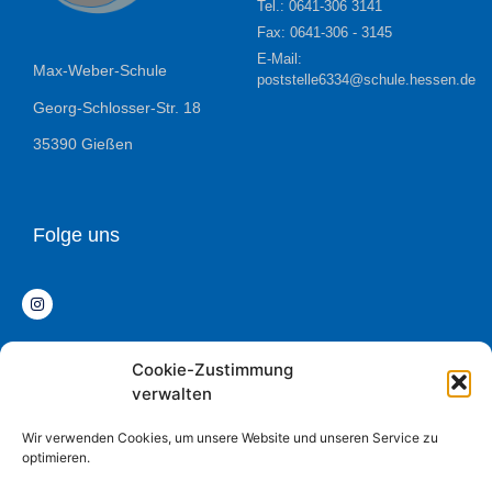
Tel.: 0641-306 3141
Fax: 0641-306 - 3145
E-Mail:
Max-Weber-Schule
poststelle6334@schule.hessen.de
Georg-Schlosser-Str. 18
35390 Gießen
Folge uns
Cookie-Zustimmung
Datenschutz
verwalten
Impressum
Wir verwenden Cookies, um unsere Website und unseren Service zu
optimieren.