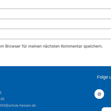
em Browser für meinen nächsten Kommentar speichern.
Folge 
1
145
e6334@schule.hessen.de