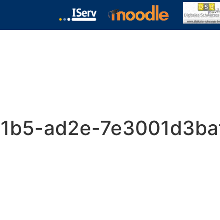
chulformen
Termine
Kontakt
Download
41b5-ad2e-7e3001d3ba