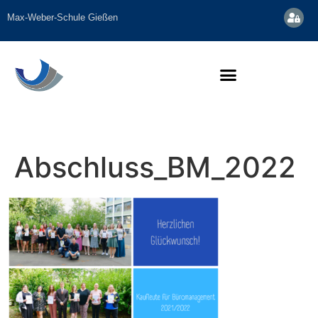
Inhalt
springen
Max-Weber-Schule Gießen
Abschluss_BM_2022