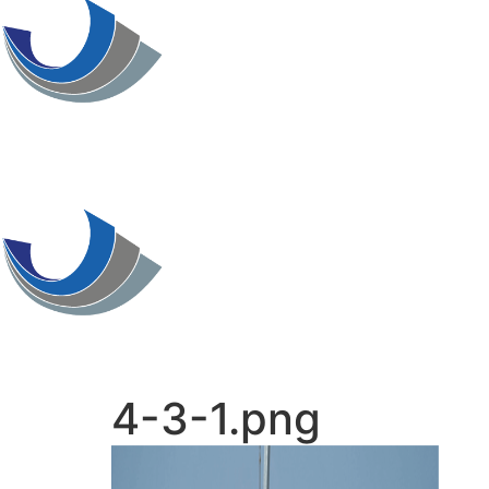
Home
Über uns
Schulformen
Home
4-3-1.png