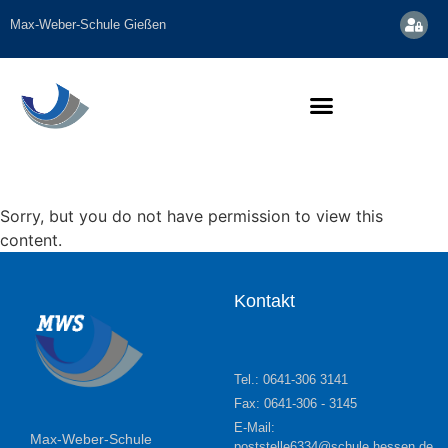
Max-Weber-Schule Gießen
Sorry, but you do not have permission to view this
content.
Kontakt
Tel.: 0641-306 3141
Fax: 0641-306 - 3145
E-Mail:
Max-Weber-Schule
poststelle6334@schule.hessen.de