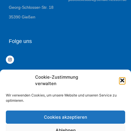
Georg-Schlosser-Str. 18
35390 Gießen
Folge uns
Cookie-Zustimmung
Datenschutz
verwalten
Impressum
Wir verwenden Cookies, um unsere Website und unseren Service zu
optimieren.
Cookies akzeptieren
© COPYRIGHT 2020 Max-Weber-Schule
Ablehnen
Powered and designed by ITWerk Giessen GmbH.