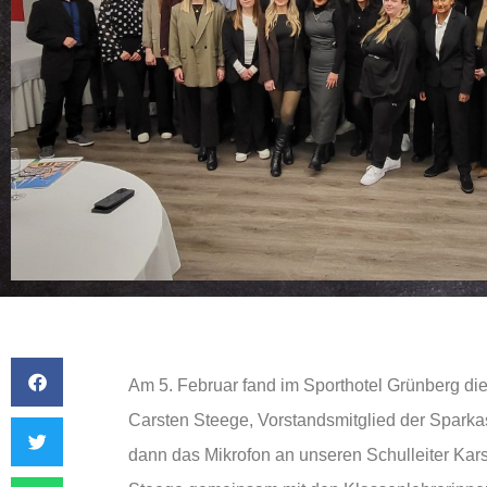
Am 5. Februar fand im Sporthotel Grünberg die
Carsten Steege, Vorstandsmitglied der Spark
dann das Mikrofon an unseren Schulleiter Kars