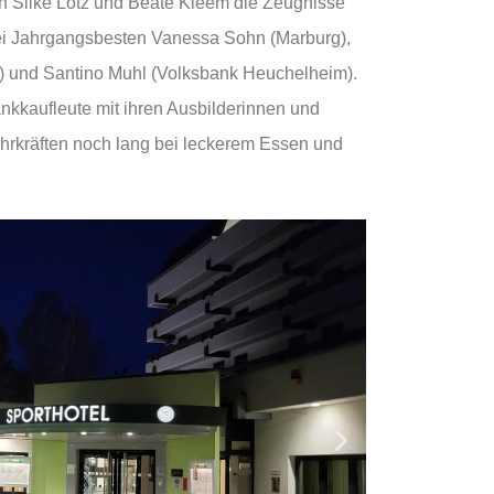
 Silke Lotz und Beate Kleem die Zeugnisse
rei Jahrgangsbesten Vanessa Sohn (Marburg),
) und Santino Muhl (Volksbank Heuchelheim).
nkkaufleute mit ihren Ausbilderinnen und
hrkräften noch lang bei leckerem Essen und